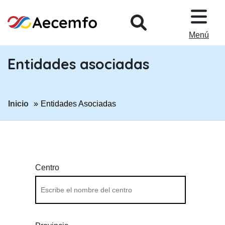
PASAR AL CONTENIDO PRINCIPA
Menú
Entidades asociadas
ir a página:
Inicio
Entidades Asociadas
Centro