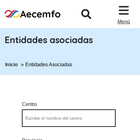
PASAR AL CONTENIDO PRINCIP
Menú
Entidades asociadas
ir a página:
Inicio
Entidades Asociadas
Centro