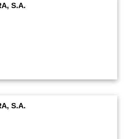
, S.A.
, S.A.