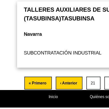
TALLERES AUXILIARES DE S
(TASUBINSA)TASUBINSA
Navarra
SUBCONTRATACIÓN INDUSTRIAL
Paginación
Primera página
Página anterior
Página
« Primero
‹ Anterior
21
Inicio
Quiénes s