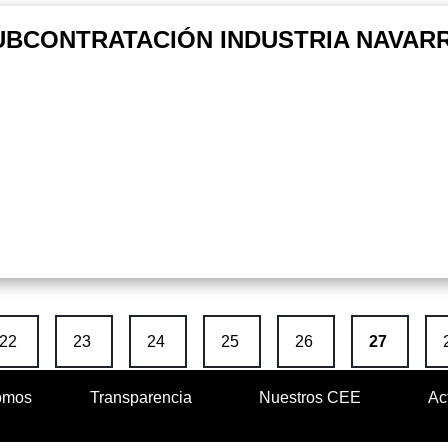
UBCONTRATACIÓN INDUSTRIA NAVARRA
Página
Página
Página
Página
Página
Página act
22
23
24
25
26
27
omos
Transparencia
Nuestros CEE
Ac