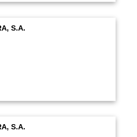
, S.A.
, S.A.