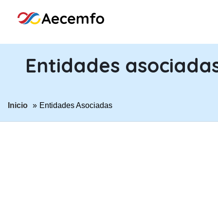
Entidades asociada
ir a página:
Inicio
Entidades Asociadas