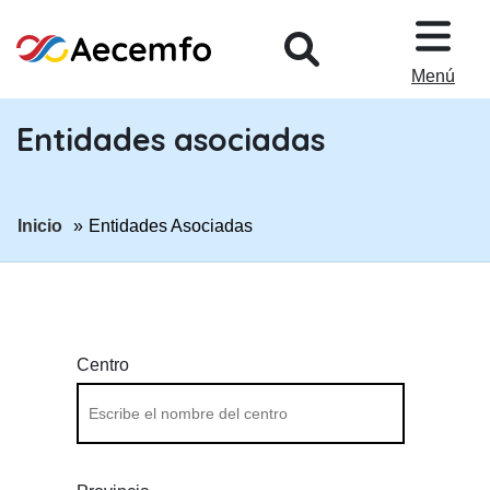
PASAR AL CONTENIDO PRINCIP
Menú
Entidades asociadas
ir a página:
Inicio
Entidades Asociadas
Centro