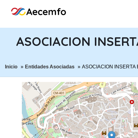
ASOCIACION INSER
ir a página:
ir a página:
Inicio
Entidades Asociadas
ASOCIACION INSERTA