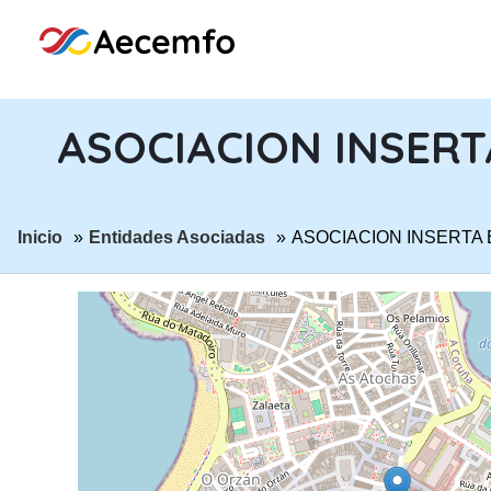
ASOCIACION INSER
ir a página:
ir a página:
Inicio
Entidades Asociadas
ASOCIACION INSERTA