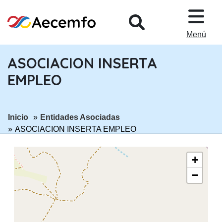
PASAR AL CONTENIDO PRINCIPA
Menú
ASOCIACION INSERTA
EMPLEO
ir a página:
ir a página:
Inicio
Entidades Asociadas
ASOCIACION INSERTA EMPLEO
+
−