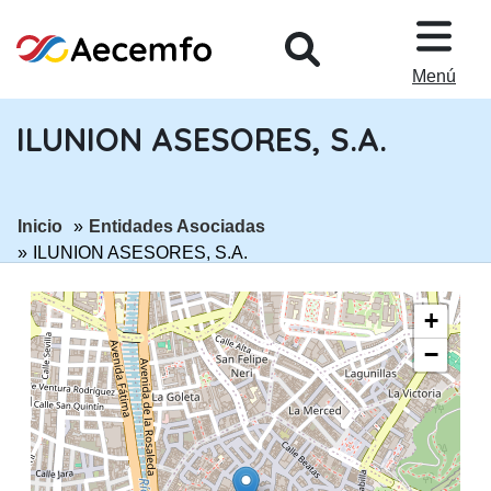
PASAR AL CONTENIDO PRINCIPA
Menú
ILUNION ASESORES, S.A.
ir a página:
ir a página:
Inicio
Entidades Asociadas
ILUNION ASESORES, S.A.
+
−