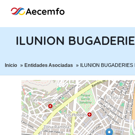
ILUNION BUGADERIES
ir a página:
ir a página:
Inicio
Entidades Asociadas
ILUNION BUGADERIES 