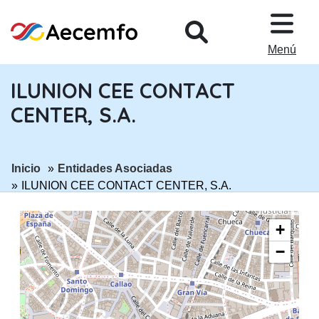
PASAR AL CONTENIDO PRINCIPA
Menú
ILUNION CEE CONTACT
CENTER, S.A.
ir a página:
ir a página:
Inicio
Entidades Asociadas
ILUNION CEE CONTACT CENTER, S.A.
+
−