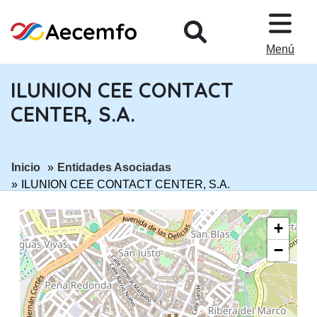
PASAR AL CONTENIDO PRINCIPA
Menú
ILUNION CEE CONTACT
CENTER, S.A.
ir a página:
ir a página:
Inicio
Entidades Asociadas
ILUNION CEE CONTACT CENTER, S.A.
+
−