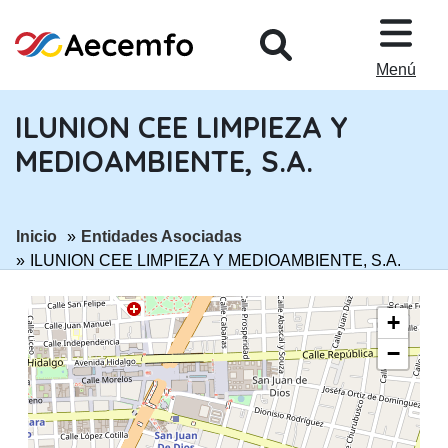
PASAR AL CONTENIDO PRINCIPA
Menú
ILUNION CEE LIMPIEZA Y
MEDIOAMBIENTE, S.A.
ir a página:
ir a página:
Inicio
Entidades Asociadas
ILUNION CEE LIMPIEZA Y MEDIOAMBIENTE, S.A.
+
−