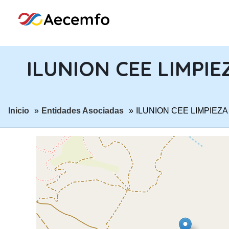
ILUNION CEE LIMPIE
ir a página:
ir a página:
Inicio
Entidades Asociadas
ILUNION CEE LIMPIEZA