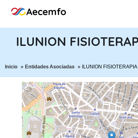
ILUNION FISIOTERAPI
ir a página:
ir a página:
Inicio
Entidades Asociadas
ILUNION FISIOTERAPIA 