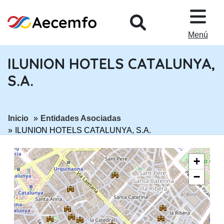
PASAR AL CONTENIDO PRINCIPA
Menú
ILUNION HOTELS CATALUNYA,
S.A.
ir a página:
ir a página:
Inicio
Entidades Asociadas
ILUNION HOTELS CATALUNYA, S.A.
+
−