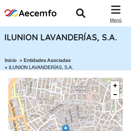
PASAR AL CONTENIDO PRINCIPA
Menú
ILUNION LAVANDERÍAS, S.A.
ir a página:
ir a página:
Inicio
Entidades Asociadas
ILUNION LAVANDERÍAS, S.A.
+
−