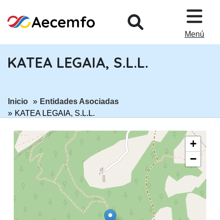
PASAR AL CONTENIDO PRINCIPA
Menú
KATEA LEGAIA, S.L.L.
ir a página:
ir a página:
Inicio
Entidades Asociadas
KATEA LEGAIA, S.L.L.
+
−