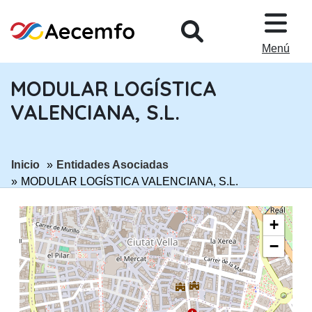
PASAR AL CONTENIDO PRINCIPA
Menú
MODULAR LOGÍSTICA
VALENCIANA, S.L.
ir a página:
ir a página:
Inicio
Entidades Asociadas
MODULAR LOGÍSTICA VALENCIANA, S.L.
+
−