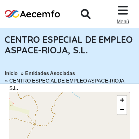
PASAR AL CONTENIDO PRINCIPA
Menú
CENTRO ESPECIAL DE EMPLEO
ASPACE-RIOJA, S.L.
ir a página:
ir a página:
Inicio
Entidades Asociadas
CENTRO ESPECIAL DE EMPLEO ASPACE-RIOJA,
S.L.
+
−