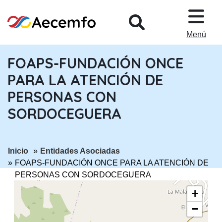
PASAR AL CONTENIDO PRINCIPA
Menú
FOAPS-FUNDACIÓN ONCE
PARA LA ATENCIÓN DE
PERSONAS CON
SORDOCEGUERA
ir a página:
ir a página:
Inicio
Entidades Asociadas
FOAPS-FUNDACIÓN ONCE PARA LA ATENCIÓN DE
PERSONAS CON SORDOCEGUERA
+
−