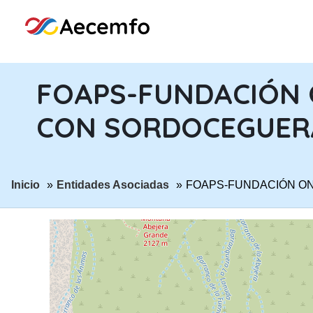
FOAPS-FUNDACIÓN 
CON SORDOCEGUER
ir a página:
ir a página:
Inicio
Entidades Asociadas
FOAPS-FUNDACIÓN O