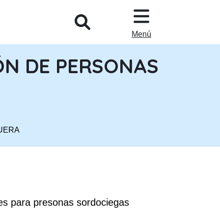
L
Menú
ÓN DE PERSONAS
UERA
es para presonas sordociegas