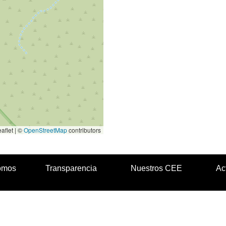
aflet | ©
OpenStreetMap
contributors
omos
Transparencia
Nuestros CEE
Ac