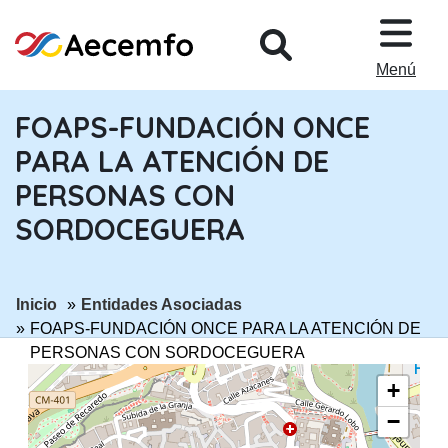
PASAR AL CONTENIDO PRINCIPA
Menú
FOAPS-FUNDACIÓN ONCE
PARA LA ATENCIÓN DE
PERSONAS CON
SORDOCEGUERA
ir a página:
ir a página:
Inicio
Entidades Asociadas
FOAPS-FUNDACIÓN ONCE PARA LA ATENCIÓN DE
PERSONAS CON SORDOCEGUERA
+
−