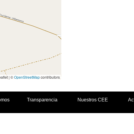
aflet | ©
OpenStreetMap
contributors
omos
Transparencia
Nuestros CEE
Ac