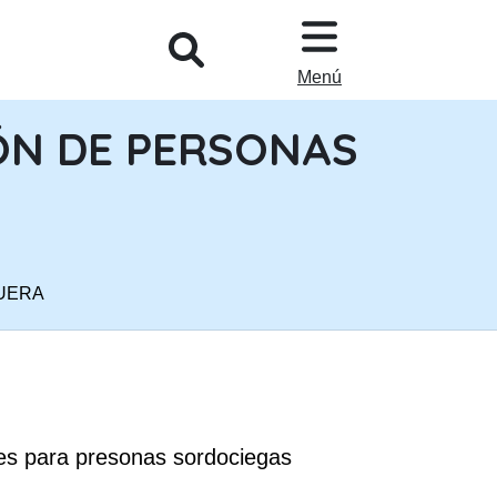
L
Menú
ÓN DE PERSONAS
UERA
es para presonas sordociegas