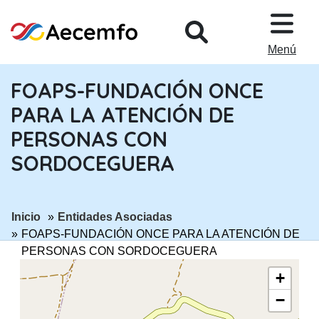
PASAR AL CONTENIDO PRINCIPA
Menú
FOAPS-FUNDACIÓN ONCE
PARA LA ATENCIÓN DE
PERSONAS CON
SORDOCEGUERA
ir a página:
ir a página:
Inicio
Entidades Asociadas
FOAPS-FUNDACIÓN ONCE PARA LA ATENCIÓN DE
PERSONAS CON SORDOCEGUERA
+
−