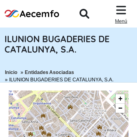
PASAR AL CONTENIDO PRINCIPA
Menú
ILUNION BUGADERIES DE
CATALUNYA, S.A.
ir a página:
ir a página:
Inicio
Entidades Asociadas
ILUNION BUGADERIES DE CATALUNYA, S.A.
+
−