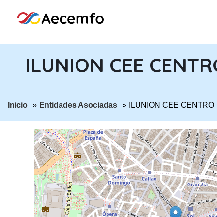
ILUNION CEE CENTRO
ir a página:
ir a página:
Inicio
Entidades Asociadas
ILUNION CEE CENTRO 