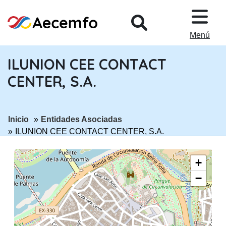
PASAR AL CONTENIDO PRINCIPA
Menú
ILUNION CEE CONTACT
CENTER, S.A.
ir a página:
ir a página:
Inicio
Entidades Asociadas
ILUNION CEE CONTACT CENTER, S.A.
+
−