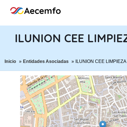
ILUNION CEE LIMPIE
ir a página:
ir a página:
Inicio
Entidades Asociadas
ILUNION CEE LIMPIEZA