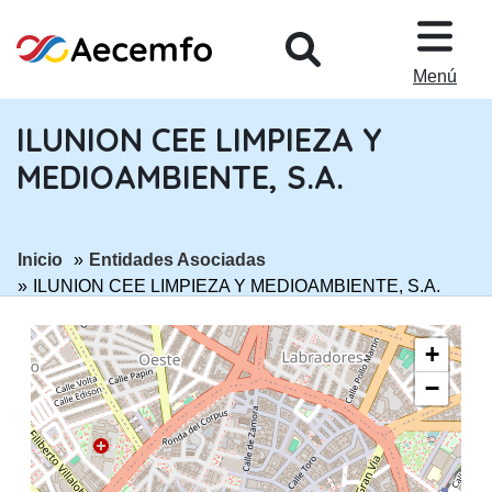
PASAR AL CONTENIDO PRINCIPA
Menú
ILUNION CEE LIMPIEZA Y
MEDIOAMBIENTE, S.A.
ir a página:
ir a página:
Inicio
Entidades Asociadas
ILUNION CEE LIMPIEZA Y MEDIOAMBIENTE, S.A.
+
−