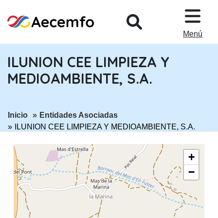
PASAR AL CONTENIDO PRINCIPA
Menú
ILUNION CEE LIMPIEZA Y
MEDIOAMBIENTE, S.A.
ir a página:
ir a página:
Inicio
Entidades Asociadas
ILUNION CEE LIMPIEZA Y MEDIOAMBIENTE, S.A.
+
−