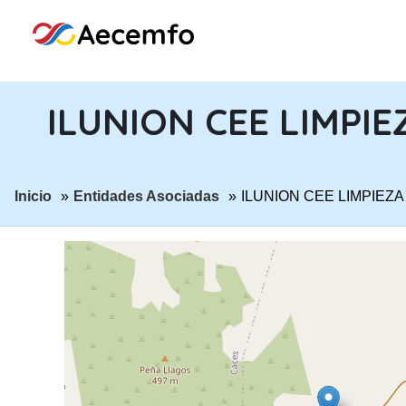
ILUNION CEE LIMPIE
ir a página:
ir a página:
Inicio
Entidades Asociadas
ILUNION CEE LIMPIEZA