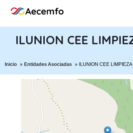
ILUNION CEE LIMPIE
ir a página:
ir a página:
Inicio
Entidades Asociadas
ILUNION CEE LIMPIEZA