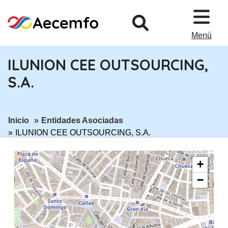
PASAR AL CONTENIDO PRINCIPA
Menú
ILUNION CEE OUTSOURCING,
S.A.
ir a página:
ir a página:
Inicio
Entidades Asociadas
ILUNION CEE OUTSOURCING, S.A.
+
−