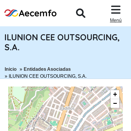
PASAR AL CONTENIDO PRINCIPA
Menú
ILUNION CEE OUTSOURCING,
S.A.
ir a página:
ir a página:
Inicio
Entidades Asociadas
ILUNION CEE OUTSOURCING, S.A.
+
−