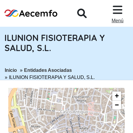
PASAR AL CONTENIDO PRINCIPA
Menú
ILUNION FISIOTERAPIA Y
SALUD, S.L.
ir a página:
ir a página:
Inicio
Entidades Asociadas
ILUNION FISIOTERAPIA Y SALUD, S.L.
+
−