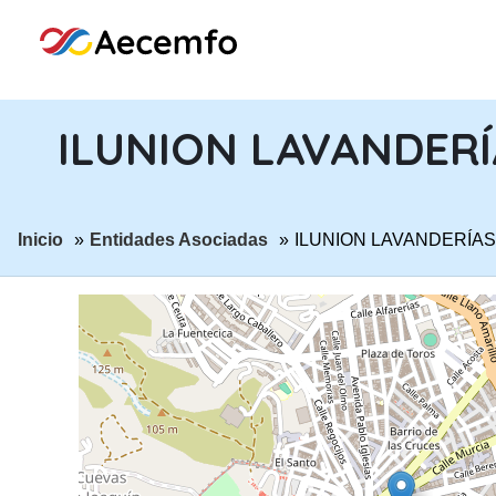
ILUNION LAVANDERÍA
ir a página:
ir a página:
Inicio
Entidades Asociadas
ILUNION LAVANDERÍAS,