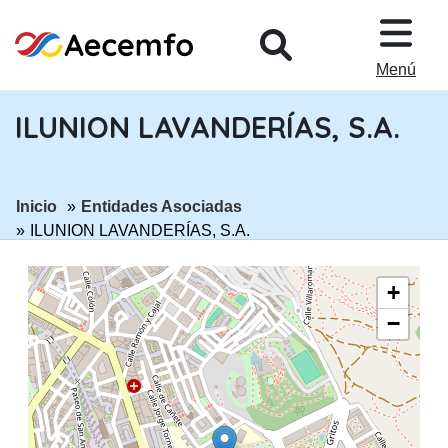
PASAR AL CONTENIDO PRINCIPA
Menú
ILUNION LAVANDERÍAS, S.A.
ir a página:
ir a página:
Inicio
Entidades Asociadas
ILUNION LAVANDERÍAS, S.A.
+
−