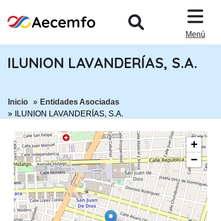
PASAR AL CONTENIDO PRINCIPA
Menú
ILUNION LAVANDERÍAS, S.A.
ir a página:
ir a página:
Inicio
Entidades Asociadas
ILUNION LAVANDERÍAS, S.A.
+
−