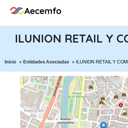
ILUNION RETAIL Y C
ir a página:
ir a página:
Inicio
Entidades Asociadas
ILUNION RETAIL Y COM