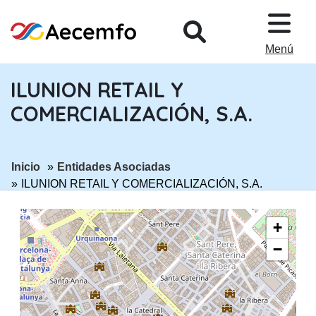
PASAR AL CONTENIDO PRINCIPA
Menú
ILUNION RETAIL Y
COMERCIALIZACIÓN, S.A.
ir a página:
ir a página:
Inicio
Entidades Asociadas
ILUNION RETAIL Y COMERCIALIZACIÓN, S.A.
+
−