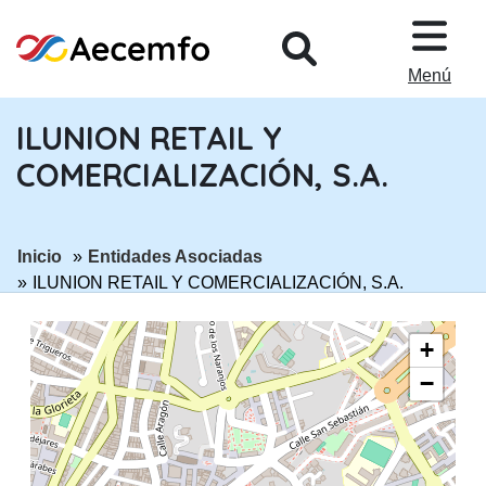
PASAR AL CONTENIDO PRINCIPA
Menú
ILUNION RETAIL Y
COMERCIALIZACIÓN, S.A.
ir a página:
ir a página:
Inicio
Entidades Asociadas
ILUNION RETAIL Y COMERCIALIZACIÓN, S.A.
+
−