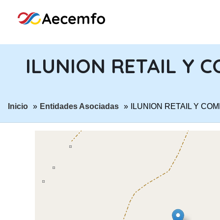
ILUNION RETAIL Y C
ir a página:
ir a página:
Inicio
Entidades Asociadas
ILUNION RETAIL Y COM