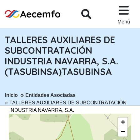
PASAR AL CONTENIDO PRINCIPA
Menú
TALLERES AUXILIARES DE
SUBCONTRATACIÓN
INDUSTRIA NAVARRA, S.A.
(TASUBINSA)TASUBINSA
ir a página:
ir a página:
Inicio
Entidades Asociadas
TALLERES AUXILIARES DE SUBCONTRATACIÓN
INDUSTRIA NAVARRA, S.A.
(TASUBINSA)TASUBINSA
+
−