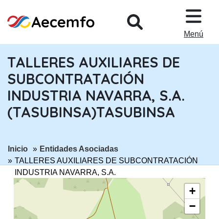
PASAR AL CONTENIDO PRINCIPA
Menú
TALLERES AUXILIARES DE
SUBCONTRATACIÓN
INDUSTRIA NAVARRA, S.A.
(TASUBINSA)TASUBINSA
ir a página:
ir a página:
Inicio
Entidades Asociadas
TALLERES AUXILIARES DE SUBCONTRATACIÓN
INDUSTRIA NAVARRA, S.A.
(TASUBINSA)TASUBINSA
+
−