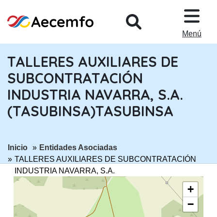
PASAR AL CONTENIDO PRINCIPA
Menú
TALLERES AUXILIARES DE
SUBCONTRATACIÓN
INDUSTRIA NAVARRA, S.A.
(TASUBINSA)TASUBINSA
ir a página:
ir a página:
Inicio
Entidades Asociadas
TALLERES AUXILIARES DE SUBCONTRATACIÓN
INDUSTRIA NAVARRA, S.A.
(TASUBINSA)TASUBINSA
+
−