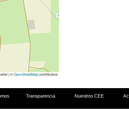
aflet | ©
OpenStreetMap
contributors
omos
Transparencia
Nuestros CEE
Ac