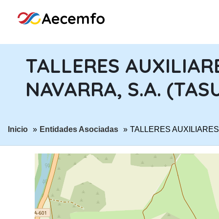
TALLERES AUXILIAR
NAVARRA, S.A. (TA
ir a página:
ir a página:
Inicio
Entidades Asociadas
TALLERES AUXILIARES