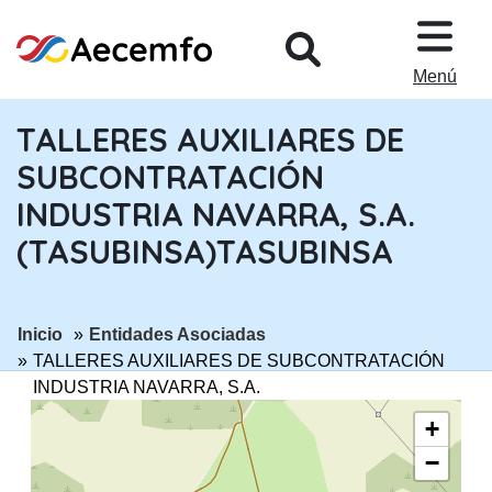
PASAR AL CONTENIDO PRINCIPA
Menú
TALLERES AUXILIARES DE
SUBCONTRATACIÓN
INDUSTRIA NAVARRA, S.A.
(TASUBINSA)TASUBINSA
ir a página:
ir a página:
Inicio
Entidades Asociadas
TALLERES AUXILIARES DE SUBCONTRATACIÓN
INDUSTRIA NAVARRA, S.A.
(TASUBINSA)TASUBINSA
+
−