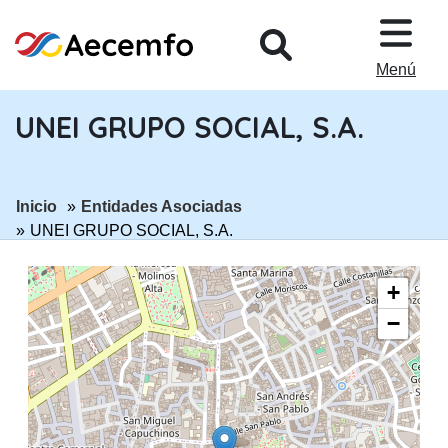
PASAR AL CONTENIDO PRINCIPA
Menú
UNEI GRUPO SOCIAL, S.A.
ir a página:
ir a página:
Inicio
Entidades Asociadas
UNEI GRUPO SOCIAL, S.A.
+
−