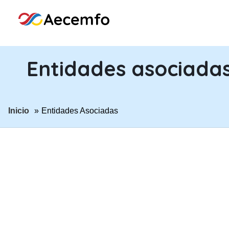
Entidades asociada
ir a página:
Inicio
Entidades Asociadas