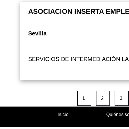
ASOCIACION INSERTA EMPL
Sevilla
SERVICIOS DE INTERMEDIACIÓN L
Paginación
Página actual
Página
Pág
1
2
3
Inicio
Quiénes s