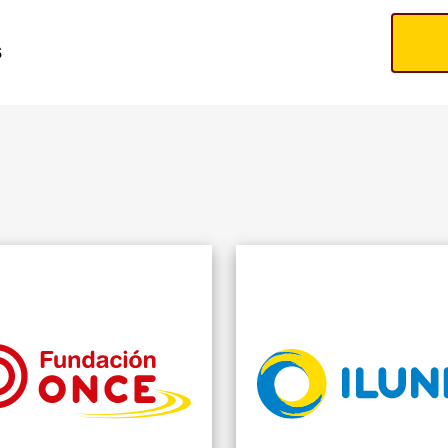
s
ACION
A
O
OS DE
DIACIÓN
 Y
IÓN