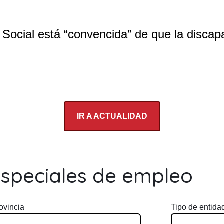
ocial está “convencida” de que la discapac
IR A ACTUALIDAD
especiales de empleo
ovincia
Tipo de entida