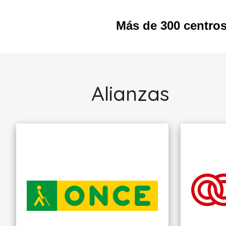
Más de 300 centro
ASOCIACION
ASOCI
INSERTA
INSERT
EMPLEO
EMPLE
Alianzas
Almería
Cádiz
SERVICIOS DE
SERVICI
INTERMEDIACIÓN
INTERME
LABORAL Y
LABORAL
FORMACIÓN
FORMAC