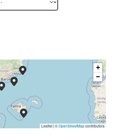
+
−
Leaflet | ©
OpenStreetMap
contributors